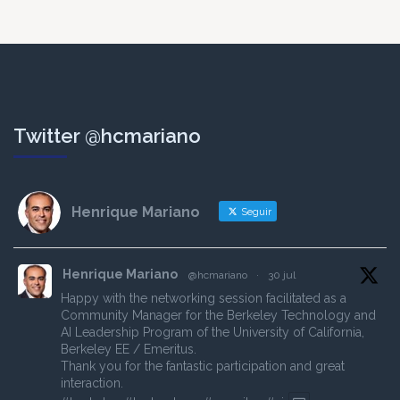
Twitter @hcmariano
Henrique Mariano
Seguir
Henrique Mariano
@hcmariano
·
30 jul
Happy with the networking session facilitated as a
Community Manager for the Berkeley Technology and
AI Leadership Program of the University of California,
Berkeley EE / Emeritus.
Thank you for the fantastic participation and great
interaction.