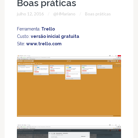
Boas práticas
julho 12, 2016
@HMariano
Boas práticas
Ferramenta:
Trello
Custo:
versão inicial gratuita
Site:
www.trello.com