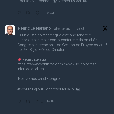
#berkeley
#technology
#emeritus
#ai
Twitter
Henrique Mariano
@hcmariano
·
29 jul
Es un gusto compartir que este año tendré el
honor de participar como conferencista en el 8.º
Congreso Internacional de Gestión de Proyectos 2026
de PMI Bajío México Chapter.
Regístrate aquí:
https://www.eventbrite.com.mx/e/8o-congreso-
internacional-en...
¡Nos vemos en el Congreso!
#SoyPMIBajio
#CongresoPMIBajio
Twitter
1