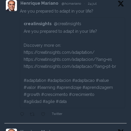
Henrique Mariano
@hcmariano
·
24 jul
Are you prepared to adapt in your life?
creatinsights
@creatinsights
Are you prepared to adapt in your life?
Discovery more on:
https://creatinsights.com/adaptation/
https://creatinsights.com/adaptacion/?lang=es
https://creatinsights.com/adaptacao/?lang=pt-br
#adaptation #adaptacion #adaptacao #value
#valor #learning #aprendizaje #aprendizagem
#growth #crescimento #crecimiento
#agilidad #agile #data
Twitter