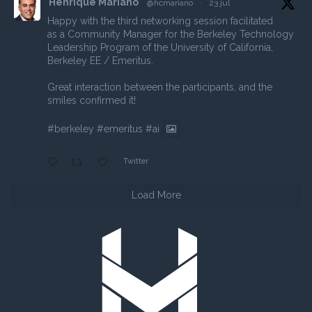
Henrique Mariano
@hcmariano
·
23 jul
Happy with the third networking session facilitated
as a Community Manager for the Berkeley Technology
Leadership Program of the University of California,
Berkeley EE / Emeritus.
Great interaction between the participants, and the
smiles confirmed it!
#berkeley
#emeritus
#ai
Twitter
Load More