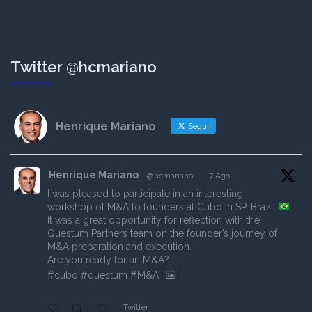
Twitter @hcmariano
Henrique Mariano
Seguir
Henrique Mariano
@hcmariano
·
7 Ago
I was pleased to participate in an interesting
workshop of M&A to founders at Cubo in SP, Brazil
.
It was a great opportunity for reflection with the
Questum Partners team on the founder’s journey of
M&A preparation and execution.
Are you ready for an M&A?
#cubo
#questum
#M
&A
Twitter