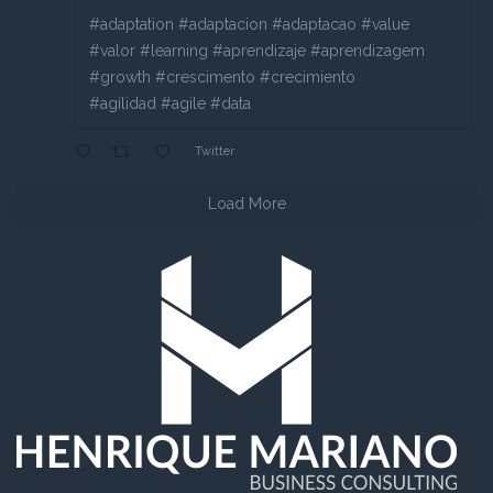
#adaptation #adaptacion #adaptacao #value
#valor #learning #aprendizaje #aprendizagem
#growth #crescimento #crecimiento
#agilidad #agile #data
Twitter
Load More