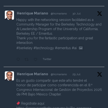
Henrique Mariano
@hcmariano
·
30 Jul
Happy with the networking session facilitated as a
Community Manager for the Berkeley Technology and
AI Leadership Program of the University of California,
Berkeley EE / Emeritus.
Thank you for the fantastic participation and great
interaction.
#berkeley
#technology
#emeritus
#ai
Twitter
Henrique Mariano
@hcmariano
·
29 Jul
Es un gusto compartir que este año tendré el
honor de participar como conferencista en el 8.º
Congreso Internacional de Gestión de Proyectos 2026
de PMI Bajío México Chapter.
Regístrate aquí: