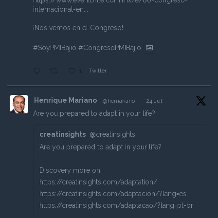
https://www.eventbrite.com.mx/e/8o-congreso-
internacional-en...
¡Nos vemos en el Congreso!
#SoyPMIBajio
#CongresoPMIBajio
Twitter
1
Henrique Mariano
@hcmariano
·
24 Jul
Are you prepared to adapt in your life?
creatinsights
@creatinsights
Are you prepared to adapt in your life?
Discovery more on:
https://creatinsights.com/adaptation/
https://creatinsights.com/adaptacion/?lang=es
https://creatinsights.com/adaptacao/?lang=pt-br