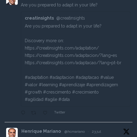
Are you prepared to adapt in your life?
creatinsights
@creatinsights
Are you prepared to adapt in your life?
Discovery more on:
https://creatinsights.com/adaptation/
https://creatinsights.com/adaptacion/?lang=es
https://creatinsights.com/adaptacao/?lang=pt-br
#adaptation #adaptacion #adaptacao #value
#valor #learning #aprendizaje #aprendizagem
#growth #crescimento #crecimiento
#agilidad #agile #data
Twitter
Henrique Mariano
@hcmariano
·
23 jul