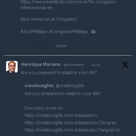
https://www.eventbrite.com.mx/e/8o-congreso-
internacional-en...
¡Nos vemos en el Congreso!
#SoyPMIBajio
#CongresoPMIBajio
Twitter
1
Henrique Mariano
@hcmariano
·
24 jul
Are you prepared to adapt in your life?
creatinsights
@creatinsights
Are you prepared to adapt in your life?
Discovery more on:
https://creatinsights.com/adaptation/
https://creatinsights.com/adaptacion/?lang=es
https://creatinsights.com/adaptacao/?lang=pt-br