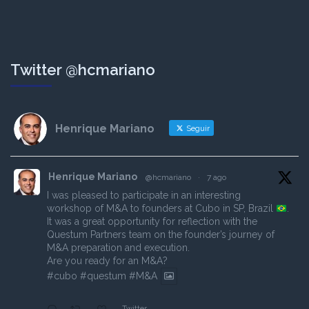
Twitter @hcmariano
Henrique Mariano
Seguir
Henrique Mariano
@hcmariano
·
7 ago
I was pleased to participate in an interesting
workshop of M&A to founders at Cubo in SP, Brazil
.
It was a great opportunity for reflection with the
Questum Partners team on the founder’s journey of
M&A preparation and execution.
Are you ready for an M&A?
#cubo
#questum
#M
&A
Twitter