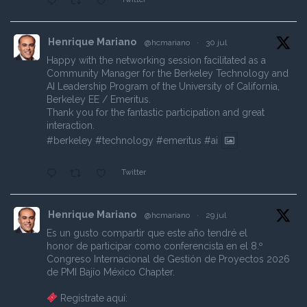
Henrique Mariano
@hcmariano
·
30 jul
Happy with the networking session facilitated as a
Community Manager for the Berkeley Technology and
AI Leadership Program of the University of California,
Berkeley EE / Emeritus.
Thank you for the fantastic participation and great
interaction.
#berkeley
#technology
#emeritus
#ai
Twitter
Henrique Mariano
@hcmariano
·
29 jul
Es un gusto compartir que este año tendré el
honor de participar como conferencista en el 8.º
Congreso Internacional de Gestión de Proyectos 2026
de PMI Bajío México Chapter.
Regístrate aquí: