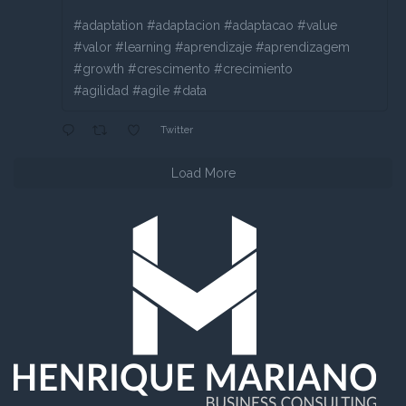
#adaptation #adaptacion #adaptacao #value
#valor #learning #aprendizaje #aprendizagem
#growth #crescimento #crecimiento
#agilidad #agile #data
Twitter
Load More