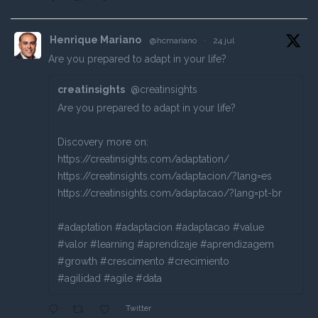
Henrique Mariano
@hcmariano
·
24 jul
Are you prepared to adapt in your life?
creatinsights
@creatinsights
Are you prepared to adapt in your life?
Discovery more on:
https://creatinsights.com/adaptation/
https://creatinsights.com/adaptacion/?lang=es
https://creatinsights.com/adaptacao/?lang=pt-br
#adaptation #adaptacion #adaptacao #value
#valor #learning #aprendizaje #aprendizagem
#growth #crescimento #crecimiento
#agilidad #agile #data
Twitter