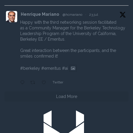
Henrique Mariano
@hcmariano
·
23 jul
Happy with the third networking session facilitated
as a Community Manager for the Berkeley Technology
Leadership Program of the University of California,
Berkeley EE / Emeritus.
Great interaction between the participants, and the
smiles confirmed it!
#berkeley
#emeritus
#ai
Twitter
Load More