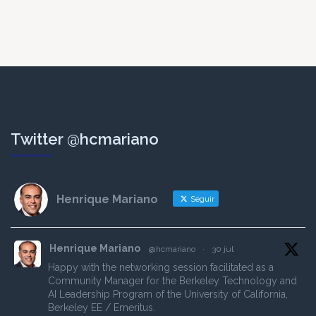
Twitter @hcmariano
Henrique Mariano
Seguir
Henrique Mariano
@hcmariano
·
30 jul
Happy with the networking session facilitated as a
Community Manager for the Berkeley Technology and
AI Leadership Program of the University of California,
Berkeley EE / Emeritus.