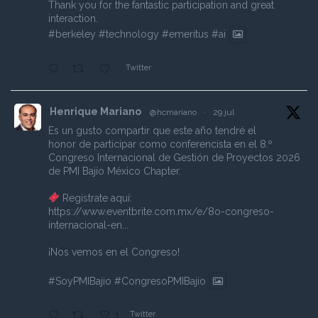
Thank you for the fantastic participation and great
interaction.
#berkeley
#technology
#emeritus
#ai
Twitter
Henrique Mariano
@hcmariano
·
29 jul
Es un gusto compartir que este año tendré el
honor de participar como conferencista en el 8.º
Congreso Internacional de Gestión de Proyectos 2026
de PMI Bajío México Chapter.
Regístrate aquí:
https://www.eventbrite.com.mx/e/8o-congreso-
internacional-en...
¡Nos vemos en el Congreso!
#SoyPMIBajio
#CongresoPMIBajio
Twitter
1