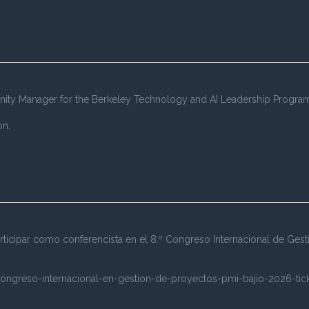
ity Manager for the Berkeley Technology and AI Leadership Program of
on.
rticipar como conferencista en el 8.º Congreso Internacional de Ges
-congreso-internacional-en-gestion-de-proyectos-pmi-bajio-2026-tic