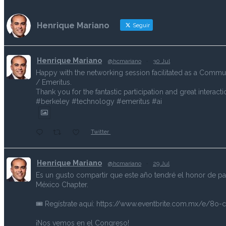
Henrique Mariano
Seguir
Henrique Mariano
@hcmariano
·
30 Jul
Happy with the networking session facilitated as a Commun
/ Emeritus.
Thank you for the fantastic participation and great interacti
#berkeley #technology #emeritus #ai
Twitter
Henrique Mariano
@hcmariano
·
29 Jul
Es un gusto compartir que este año tendré el honor de pa
México Chapter.
🎟️ Regístrate aquí: https://www.eventbrite.com.mx/e/8o
¡Nos vemos en el Congreso!