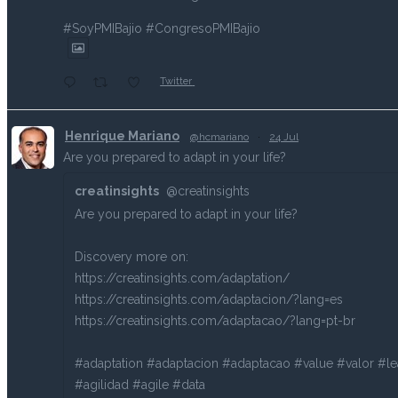
#SoyPMIBajio #CongresoPMIBajio
Twitter
Henrique Mariano
@hcmariano
·
24 Jul
Are you prepared to adapt in your life?
creatinsights
@creatinsights
Are you prepared to adapt in your life?
Discovery more on:
https://creatinsights.com/adaptation/
https://creatinsights.com/adaptacion/?lang=es
https://creatinsights.com/adaptacao/?lang=pt-br
#adaptation #adaptacion #adaptacao #value #valor #l
#agilidad #agile #data