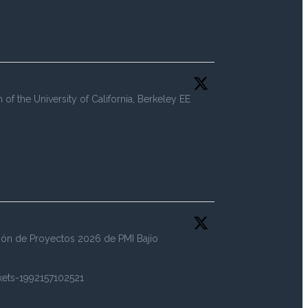
 the University of California, Berkeley EE
tión de Proyectos 2026 de PMI Bajío
kets-1992157102521