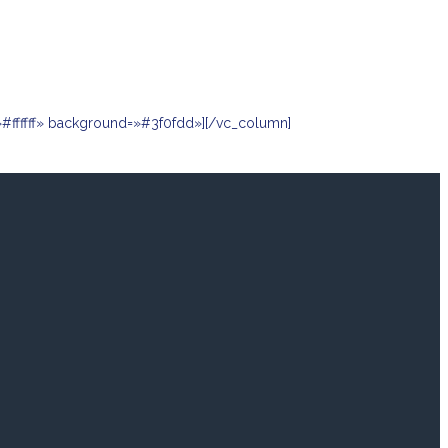
#ffffff» background=»#3f0fdd»][/vc_column]