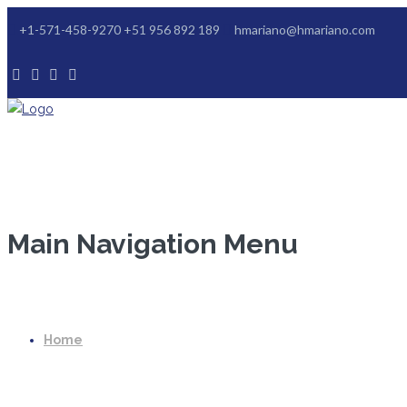
+1-571-458-9270 +51 956 892 189
hmariano@hmariano.com
Main Navigation Menu
Home