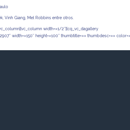
Paulo
k, Vinh Giang, Mel Robbins entre otros.
vc_column][vc_column width=»1/2″][cq_vc_dagallery
2907″ width=»150″ height=»100″ thumbtitle=»» thumbdesc=»» color=»