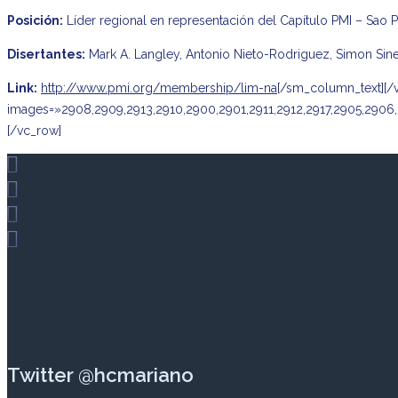
Posición:
Líder regional en representación del Capítulo PMI – Sao 
Disertantes:
Mark A. Langley, Antonio Nieto-Rodriguez, Simon Sine
Link:
http://www.pmi.org/membership/lim-na
[/sm_column_text][/
images=»2908,2909,2913,2910,2900,2901,2911,2912,2917,2905,2906,
[/vc_row]
Twitter @hcmariano